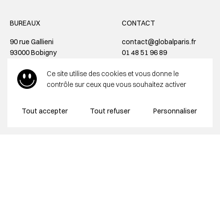
BUREAUX
CONTACT
90 rue Gallieni
contact@globalparis.fr
93000 Bobigny
01 48 51 96 89
Ouvert du lundi au vendredi de
@globalsupply
Ce site utilise des cookies et vous donne le
09h00 à 19h00
contrôle sur ceux que vous souhaitez activer
et le samedi de 10h00 à 19h00
Tout accepter
Tout refuser
Personnaliser
HOTLINES
LEGAL
Informations commerciales
Mentions légales
+33 1 48 51 96 89
CGV
Informations techniques
Recrutement
+33 7 64 83 64 20