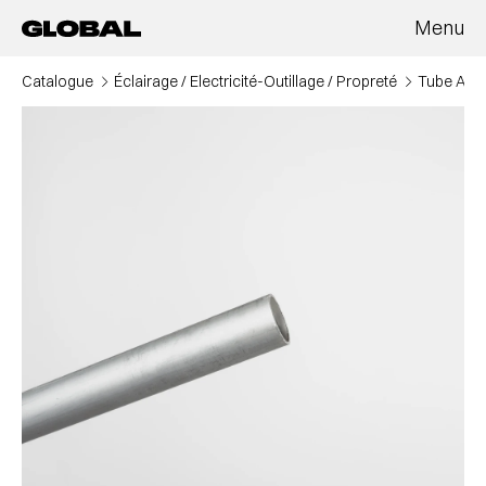
Panneau de gestion des cookies
Menu
Catalogue
Éclairage / Electricité
-
Outillage / Propreté
Tube Alu 